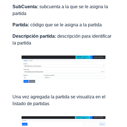
SubCuenta:
subcuenta a la que se le asigna la
partida
Partida:
código que se le asigna a la partida
Descripción partida:
descripción para identificar
la partida
Una vez agregada la partida se visualiza en el
listado de partidas